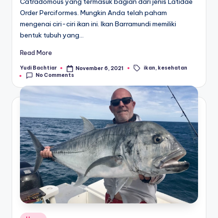
Catradomous yang termasuk bagian dari jenis Latidae
Order Perciformes. Mungkin Anda telah paham
mengenai ciri-ciri ikan ini. Ikan Barramundi memiliki
bentuk tubuh yang…
Read More
ikan
,
kesehatan
Yudi Bachtiar
November 6, 2021
Posted
Tags:
No Comments
by
Posted