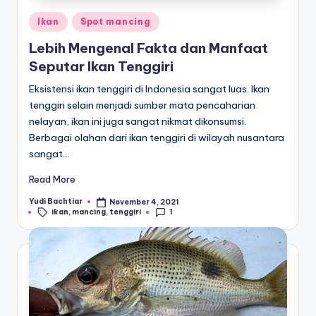
Posted
Ikan
Spot mancing
in
Lebih Mengenal Fakta dan Manfaat
Seputar Ikan Tenggiri
Eksistensi ikan tenggiri di Indonesia sangat luas. Ikan
tenggiri selain menjadi sumber mata pencaharian
nelayan, ikan ini juga sangat nikmat dikonsumsi.
Berbagai olahan dari ikan tenggiri di wilayah nusantara
sangat…
Read More
Yudi Bachtiar
November 4, 2021
Posted
Tags:
ikan
,
mancing
,
tenggiri
1
by