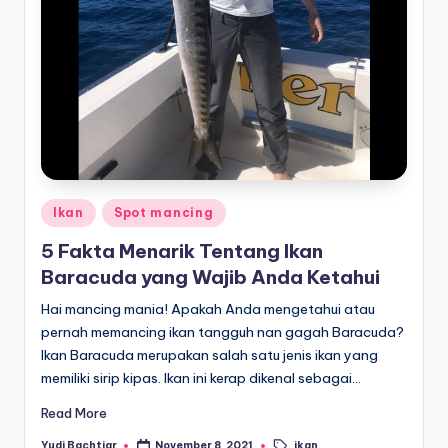
Posted
Ikan
Spot mancing
in
5 Fakta Menarik Tentang Ikan
Baracuda yang Wajib Anda Ketahui
Hai mancing mania! Apakah Anda mengetahui atau
pernah memancing ikan tangguh nan gagah Baracuda?
Ikan Baracuda merupakan salah satu jenis ikan yang
memiliki sirip kipas. Ikan ini kerap dikenal sebagai…
Read More
ikan
Yudi Bachtiar
November 8, 2021