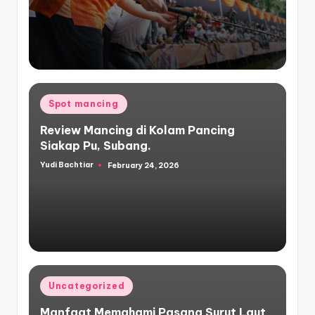
Posted
Spot mancing
in
Review Mancing di Kolam Pancing
Siakap Pu, Subang.
Yudi Bachtiar
February 24, 2026
Posted
by
Posted
Uncategorized
in
Manfaat Memahami Pasang Surut Laut