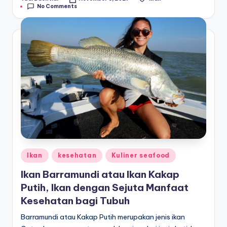
Posted
Tags:
No Comments
by
Posted
Ikan
kesehatan
Kuliner seafood
in
Ikan Barramundi atau Ikan Kakap
Putih, Ikan dengan Sejuta Manfaat
Kesehatan bagi Tubuh
Barramundi atau Kakap Putih merupakan jenis ikan