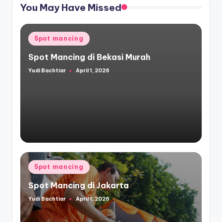
You May Have Missed
Posted
Spot mancing
in
Spot Mancing di Bekasi Murah
Yudi Bachtiar
April 1, 2026
Posted
by
Posted
Spot mancing
in
Spot Mancing di Jakarta
Yudi Bachtiar
April 1, 2026
Posted
by