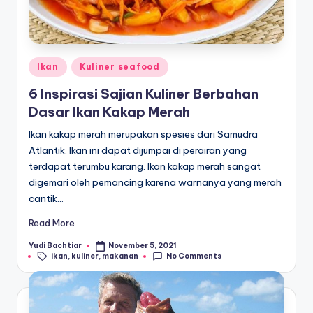
Posted
Ikan
Kuliner seafood
in
6 Inspirasi Sajian Kuliner Berbahan
Dasar Ikan Kakap Merah
Ikan kakap merah merupakan spesies dari Samudra
Atlantik. Ikan ini dapat dijumpai di perairan yang
terdapat terumbu karang. Ikan kakap merah sangat
digemari oleh pemancing karena warnanya yang merah
cantik…
Read More
Yudi Bachtiar
November 5, 2021
Posted
Tags:
ikan
,
kuliner
,
makanan
No Comments
by