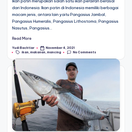
Ikan patin merupakan salah satu ikan perairan berasal
dari Indonesia. Ikan patin di Indonesia memiliki berbagai
macam jenis, antara lain yaitu Pangasius Jambal,
Pangasius Humeralis, Pangasius Lithostoma, Pangasius
Nasutus, Pangasius…
Read More
Yudi Bachtiar
November 4, 2021
Posted
Tags:
ikan
,
makanan
,
mancing
No Comments
by