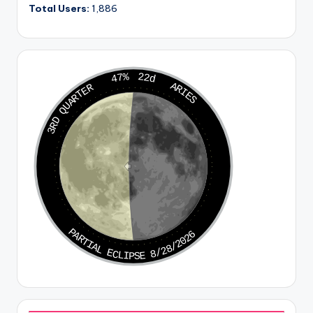
Total Users:
1,886
47%
22d
ARIES
3RD QUARTER
PARTIAL ECLIPSE 8/28/2026