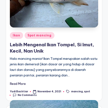
Posted
Ikan
Spot mancing
in
Lebih Mengenal Ikan Tompel, Si Imut,
Kecil, Nan Unik
Halo mancing mania! Ikan Tompel merupakan salah satu
jenis ikan demersal (ikan dasar air yang hidup di dasar
laut dan danau) yang penyebarannya di daerah
perairan pantai, perairan karang dan…
Read More
mancing
,
spot
Yudi Bachtiar
November 4, 2021
Posted
Tags:
No Comments
by