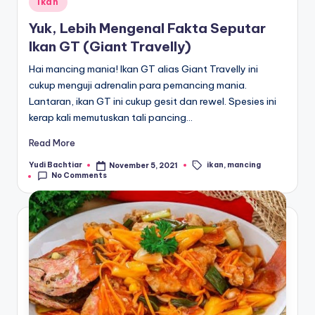
Ikan
in
Yuk, Lebih Mengenal Fakta Seputar
Ikan GT (Giant Travelly)
Hai mancing mania! Ikan GT alias Giant Travelly ini
cukup menguji adrenalin para pemancing mania.
Lantaran, ikan GT ini cukup gesit dan rewel. Spesies ini
kerap kali memutuskan tali pancing…
Read More
ikan
,
mancing
Yudi Bachtiar
November 5, 2021
Posted
Tags:
No Comments
by