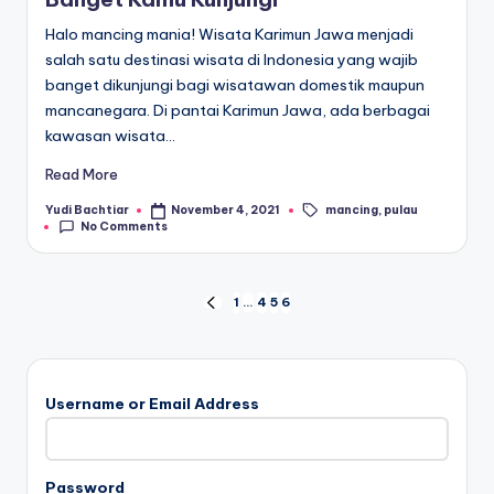
Halo mancing mania! Wisata Karimun Jawa menjadi
salah satu destinasi wisata di Indonesia yang wajib
banget dikunjungi bagi wisatawan domestik maupun
mancanegara. Di pantai Karimun Jawa, ada berbagai
kawasan wisata…
Read More
mancing
,
pulau
Yudi Bachtiar
November 4, 2021
Posted
Tags:
No Comments
by
Posts
1
…
4
5
6
PREVIOUS
PAGE
pagination
Username or Email Address
Password