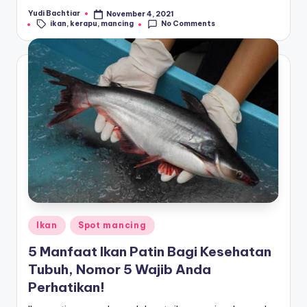
Yudi Bachtiar
November 4, 2021
Posted
Tags:
ikan
,
kerapu
,
mancing
No Comments
by
Posted
Ikan
Spot mancing
in
5 Manfaat Ikan Patin Bagi Kesehatan
Tubuh, Nomor 5 Wajib Anda
Perhatikan!