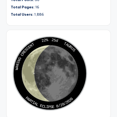
Total Pages:
16
Total Users:
1,886
22%
25d
TAURUS
WANING CRESCENT
PARTIAL ECLIPSE 8/28/2026