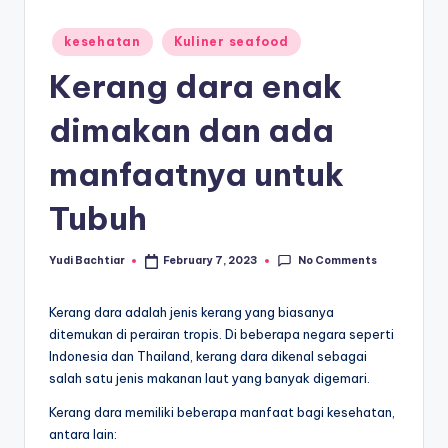
Posted
kesehatan
Kuliner seafood
in
Kerang dara enak
dimakan dan ada
manfaatnya untuk
Tubuh
No Comments
Yudi Bachtiar
February 7, 2023
Posted
by
Kerang dara adalah jenis kerang yang biasanya
ditemukan di perairan tropis. Di beberapa negara seperti
Indonesia dan Thailand, kerang dara dikenal sebagai
salah satu jenis makanan laut yang banyak digemari.
Kerang dara memiliki beberapa manfaat bagi kesehatan,
antara lain: