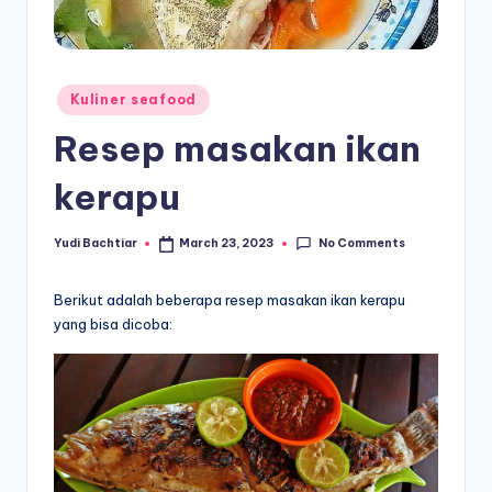
Posted
Kuliner seafood
in
Resep masakan ikan
kerapu
No Comments
Yudi Bachtiar
March 23, 2023
Posted
by
Berikut adalah beberapa resep masakan ikan kerapu
yang bisa dicoba: