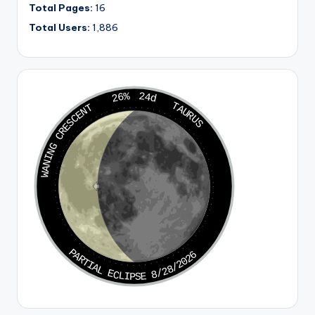
Total Pages:
16
Total Users:
1,886
26%
24d
TAURUS
WANING CRESCENT
PARTIAL ECLIPSE 8/28/2026