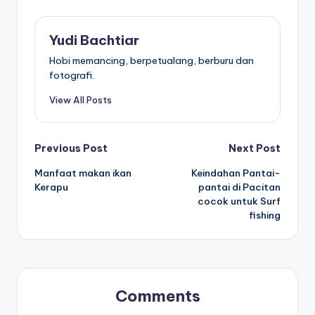
Yudi Bachtiar
Hobi memancing, berpetualang, berburu dan
fotografi.
View All Posts
Post
Previous Post
Next Post
Manfaat makan ikan
Keindahan Pantai-
navigation
Kerapu
pantai di Pacitan
cocok untuk Surf
fishing
Comments