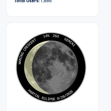
Total Users:
1,886
14%
26d
GEMINI
WANING CRESCENT
PARTIAL ECLIPSE 8/28/2026