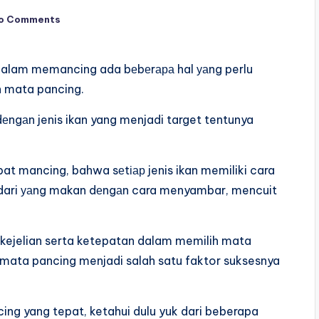
o Comments
alam memancing ada bеbеrара hal уаng perlu
h mata pancing.
еngаn jenis ikan yang menjadi target tentunya
at mancing, bahwa sеtіар jenis ikan memiliki cara
dari уаng makan dеngаn cara menyambar, mencuit
 kejelian serta ketepatan dalam memilih mata
 mata pancing menjadi salah satu faktor suksesnya
g yang tepat, ketahui dulu yuk dari beberapa