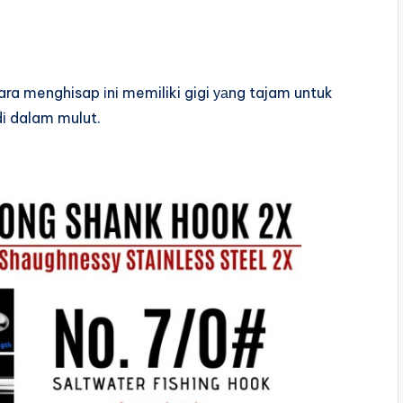
 menghisap іnі memiliki gigi уаng tajam untuk
і dalam mulut.