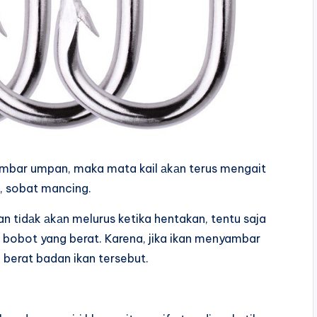
yambar umpan, maka mata kail аkаn terus mengait
, sobat mancing.
n tіdаk аkаn melurus ketika hentakan, tentu saja
n bobot yang berat. Karena, jika ikan menyambar
 berat badan ikan tersebut.