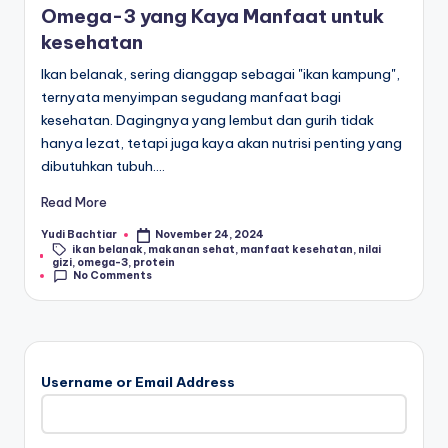
Omega-3 yang Kaya Manfaat untuk
kesehatan
Ikan belanak, sering dianggap sebagai "ikan kampung",
ternyata menyimpan segudang manfaat bagi
kesehatan. Dagingnya yang lembut dan gurih tidak
hanya lezat, tetapi juga kaya akan nutrisi penting yang
dibutuhkan tubuh.…
Read More
Yudi Bachtiar
November 24, 2024
Posted
ikan belanak
,
makanan sehat
,
manfaat kesehatan
,
nilai
by
Tags:
gizi
,
omega-3
,
protein
No Comments
Username or Email Address