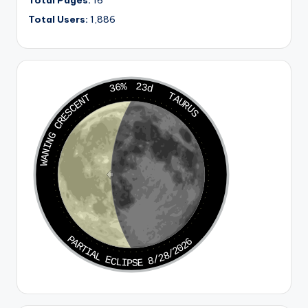
Total Users:
1,886
36%
23d
TAURUS
WANING CRESCENT
PARTIAL ECLIPSE 8/28/2026