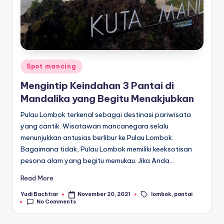
Posted
Spot mancing
in
Mengintip Keindahan 3 Pantai di
Mandalika yang Begitu Menakjubkan
Pulau Lombok terkenal sebagai destinasi pariwisata
yang cantik. Wisatawan mancanegara selalu
menunjukkan antusias berlibur ke Pulau Lombok.
Bagaimana tidak, Pulau Lombok memiliki keeksotisan
pesona alam yang begitu memukau. Jika Anda…
Read More
lombok
,
pantai
Yudi Bachtiar
November 20, 2021
Posted
Tags:
No Comments
by