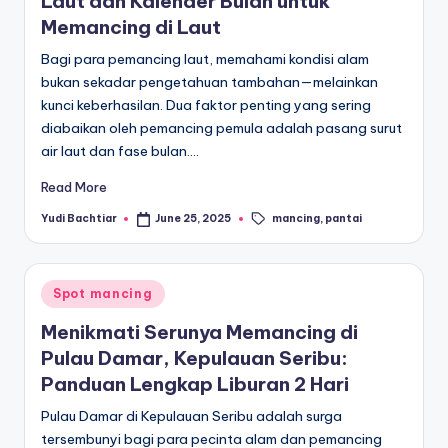
Laut dan Kalender Bulan untuk
Memancing di Laut
Bagi para pemancing laut, memahami kondisi alam
bukan sekadar pengetahuan tambahan—melainkan
kunci keberhasilan. Dua faktor penting yang sering
diabaikan oleh pemancing pemula adalah pasang surut
air laut dan fase bulan.…
Read More
Tags:
mancing
,
pantai
Yudi Bachtiar
June 25, 2025
Posted
by
Posted
Spot mancing
in
Menikmati Serunya Memancing di
Pulau Damar, Kepulauan Seribu:
Panduan Lengkap Liburan 2 Hari
Pulau Damar di Kepulauan Seribu adalah surga
tersembunyi bagi para pecinta alam dan pemancing