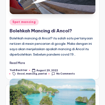
Posted
Spot mancing
in
Bolehkah Mancing di Ancol?
Bolehkah mancing di Ancol? itu salah satu pertanyaan
netizen di mesin pencarian di google. Maka dengan ini
saya akan menjelaskan apakah mancing di Ancol itu
diperbolehkan. Sebelum pandemi covid 19…
Read More
Yudi Bachtiar
August 29, 2022
Posted
Tags:
Ancol
,
mancing
,
pantai
No Comments
by