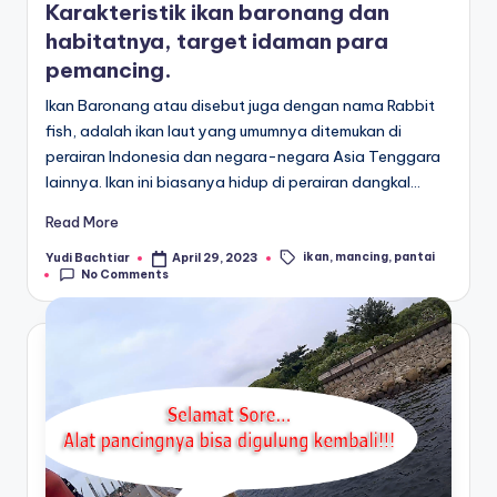
Karakteristik ikan baronang dan
habitatnya, target idaman para
pemancing.
Ikan Baronang atau disebut juga dengan nama Rabbit
fish, adalah ikan laut yang umumnya ditemukan di
perairan Indonesia dan negara-negara Asia Tenggara
lainnya. Ikan ini biasanya hidup di perairan dangkal…
Read More
ikan
,
mancing
,
pantai
Yudi Bachtiar
April 29, 2023
Posted
Tags:
No Comments
by