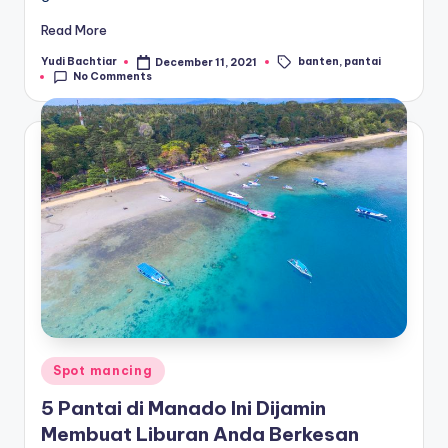
Read More
banten
,
pantai
Yudi Bachtiar
December 11, 2021
Posted
Tags:
No Comments
by
Posted
Spot mancing
in
5 Pantai di Manado Ini Dijamin
Membuat Liburan Anda Berkesan