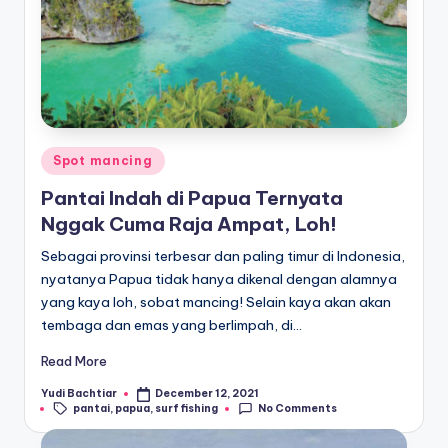
Posted
Spot mancing
in
Pantai Indah di Papua Ternyata
Nggak Cuma Raja Ampat, Loh!
Sebagai provinsi terbesar dan paling timur di Indonesia,
nyatanya Papua tidak hanya dikenal dengan alamnya
yang kaya loh, sobat mancing! Selain kaya akan akan
tembaga dan emas yang berlimpah, di…
Read More
Yudi Bachtiar
December 12, 2021
Posted
Tags:
pantai
,
papua
,
surf fishing
No Comments
by