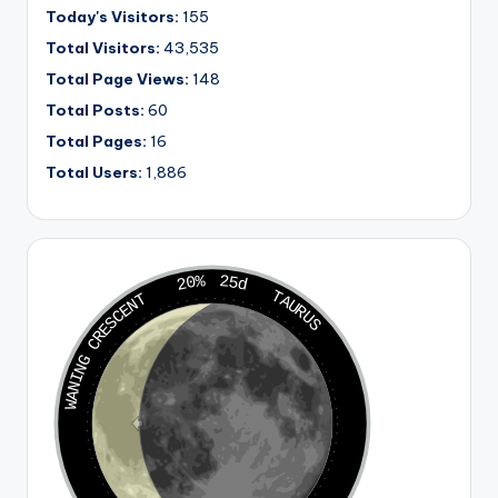
Today's Visitors:
155
Total Visitors:
43,535
Total Page Views:
148
Total Posts:
60
Total Pages:
16
Total Users:
1,886
20%
25d
TAURUS
WANING CRESCENT