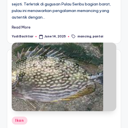
sejati. Terletak di gugusan Pulau Seribu bagian barat,
pulau ini menawarkan pengalaman memancing yang
autentik dengan…
Read More
Tags:
mancing
,
pantai
Yudi Bachtiar
June 14, 2025
Posted
by
Posted
Ikan
in